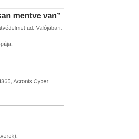
usan mentve van”
atvédelmet ad. Valójában:
pája.
M365, Acronis Cyber
verek).