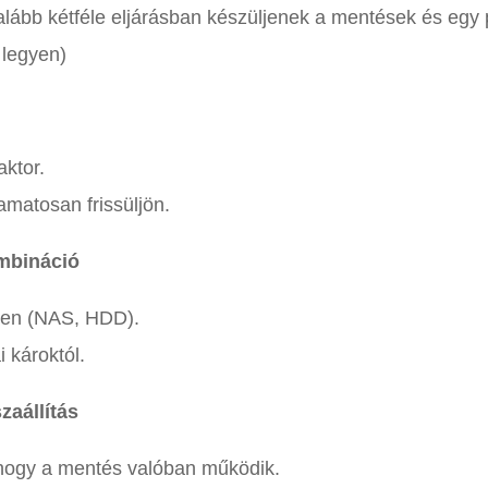
galább kétféle eljárásban készüljenek a mentések és egy
 legyen)
aktor.
amatosan frissüljön.
ombináció
ben (NAS, HDD).
 károktól.
zaállítás
 hogy a mentés valóban működik.