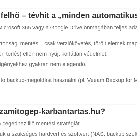
 felhő – tévhit a „minden automatik
 Microsoft 365 vagy a Google Drive önmagában teljes ad
onsági mentés – csak verziókövetés, törölt elemek map
en törlés) ellen nem nyújt korlátlan védelmet.
 igényekhez gyakran nem elegendő.
tő backup-megoldást használni (pl. Veeam Backup for 
szamitogep-karbantartas.hu?
cégedhez illő mentési stratégiát.
ük a szükséges hardvert és szoftvert (NAS, backup szoft