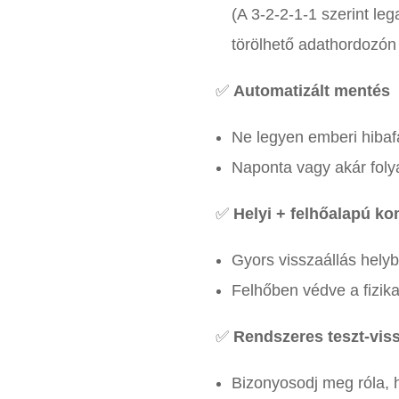
(A 3-2-2-1-1 szerint le
törölhető adathordozón
✅
Automatizált mentés
Ne legyen emberi hibaf
Naponta vagy akár foly
✅
Helyi + felhőalapú k
Gyors visszaállás hely
Felhőben védve a fizikai
✅
Rendszeres teszt-viss
Bizonyosodj meg róla,