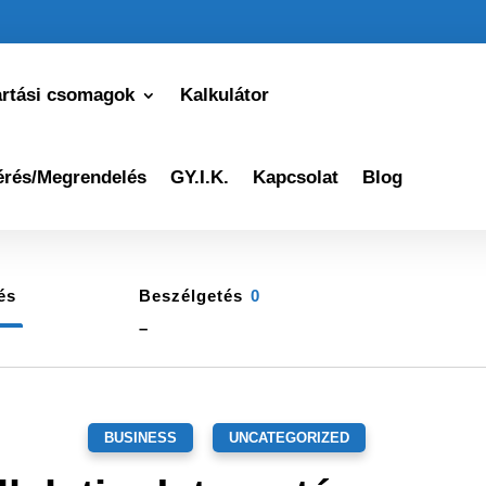
artási csomagok
Kalkulátor
érés/Megrendelés
GY.I.K.
Kapcsolat
Blog
és
Beszélgetés
0
–
BUSINESS
,
UNCATEGORIZED