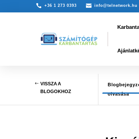


+36 1 273 0393
info@telnetwork.hu
Karbant
Ajánlatk
VISSZA A
Blogbejegyz
BLOGOKHOZ
olvasása