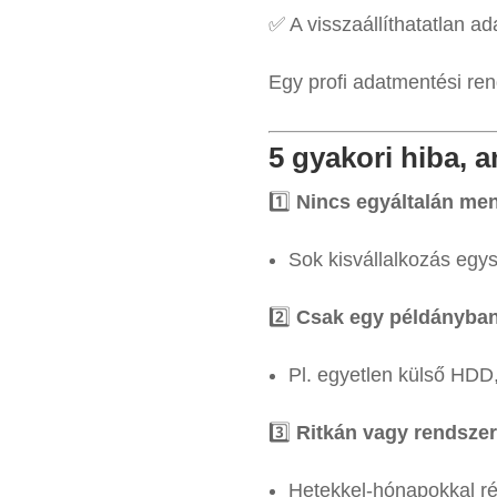
✅ A visszaállíthatatlan ad
Egy profi adatmentési re
5 gyakori hiba, 
1️⃣
Nincs egyáltalán me
Sok kisvállalkozás egysz
2️⃣
Csak egy példányba
Pl. egyetlen külső HDD
3️⃣
Ritkán vagy rendszer
Hetekkel-hónapokkal r