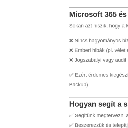
Microsoft 365 és
Sokan azt hiszik, hogy a
❌ Nincs hagyományos bizt
❌ Emberi hibák (pl. véletl
❌ Jogszabályi vagy audit
✅ Ezért érdemes kiegészí
Backup).
Hogyan segít a 
✅ Segítünk megtervezni a 
✅ Beszerezzük és telepítj