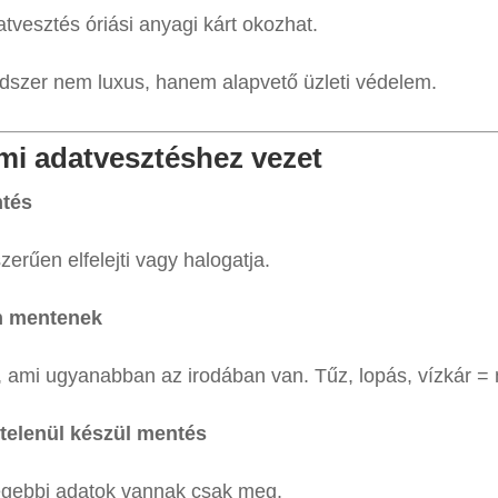
atvesztés óriási anyagi kárt okozhat.
ndszer nem luxus, hanem alapvető üzleti védelem.
ami adatvesztéshez vezet
ntés
erűen elfelejti vagy halogatja.
n mentenek
, ami ugyanabban az irodában van. Tűz, lopás, vízkár = 
telenül készül mentés
égebbi adatok vannak csak meg.