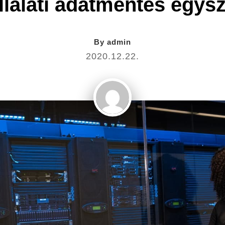
llalati adatmentés egys
By
admin
2020.12.22.