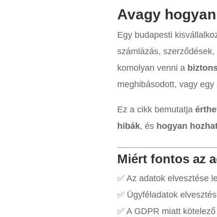
Avagy hogyan k
Egy budapesti kisvállalko
számlázás, szerződések, 
komolyan venni a
bizton
meghibásodott, vagy egy zs
Ez a cikk bemutatja
érth
hibák
, és
hogyan hozhats
Miért fontos az 
✅ Az adatok elvesztése le
✅ Ügyféladatok elvesztése
✅ A GDPR miatt kötelező 