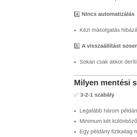
4️⃣
Nincs automatizálás
Kézi másolgatás hibázá
5️⃣
A visszaállítást sose
Sokan csak akkor deríti
Milyen mentési s
✅
3-2-1 szabály
Legalább három példán
Minimum két különböző 
Egy példány fizikailag 