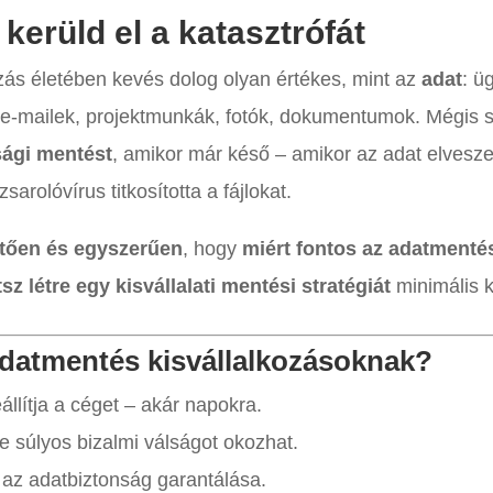
erüld el a katasztrófát
zás életében kevés dolog olyan értékes, mint az
adat
: ü
e-mailek, projektmunkák, fotók, dokumentumok. Mégis s
sági mentést
, amikor már késő – amikor az adat elveszet
arolóvírus titkosította a fájlokat.
etően és egyszerűen
, hogy
miért fontos az adatmenté
z létre egy kisvállalati mentési stratégiát
minimális k
adatmentés kisvállalkozásoknak?
állítja a céget – akár napokra.
 súlyos bizalmi válságot okozhat.
az adatbiztonság garantálása.