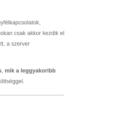
gyfélkapcsolatok,
okan csak akkor kezdik el
t, a szerver
s
,
mik a leggyakoribb
öltséggel.