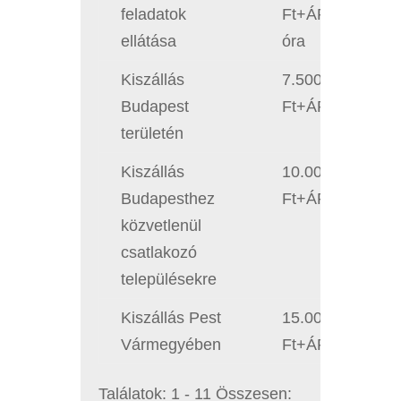
feladatok
Ft+ÁFA/fő/
ellátása
óra
Kiszállás
7.500
Budapest
Ft+ÁFA
területén
Kiszállás
10.000
Budapesthez
Ft+ÁFA
közvetlenül
csatlakozó
településekre
Kiszállás Pest
15.000
Vármegyében
Ft+ÁFA
Találatok: 1 - 11 Összesen: