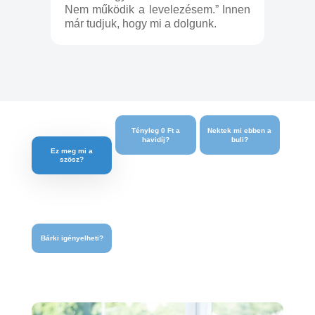
Nem működik a levelezésem.” Innen
már tudjuk, hogy mi a dolgunk.
Tényleg 0 Ft a
Nektek mi ebben a
havidíj?
buli?
Ez meg mi a
szösz?
Bárki igényelheti?