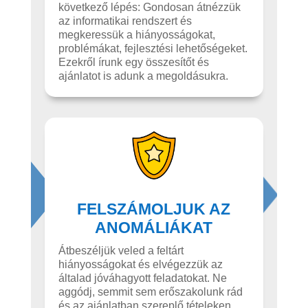
következő lépés: Gondosan átnézzük
az informatikai rendszert és
megkeressük a hiányosságokat,
problémákat, fejlesztési lehetőségeket.
Ezekről írunk egy összesítőt és
ajánlatot is adunk a megoldásukra.
FELSZÁMOLJUK AZ
ANOMÁLIÁKAT
Átbeszéljük veled a feltárt
hiányosságokat és elvégezzük az
általad jóváhagyott feladatokat. Ne
aggódj, semmit sem erőszakolunk rád
és az ajánlatban szereplő tételeken