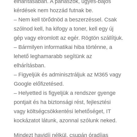
elhárításában. A panaszok, ügyes-bajos
kérdések nem hozzád futnak be.
– Nem kell törődnöd a beszerzéssel. Csak
szólnod kell, ha kifogy a toner, kell egy új
gép vagy elromlott az egér. Rögtön szállítjuk.
– Bármilyen informatikai hiba történne, a
lehető leghamarabb segítünk az
elhárításban.
– Figyeljük és adminisztráljuk az M365 vagy
Google előfizetésed.
– Helyetted is figyeljük a rendszer gyenge
pontjait és ha biztonsági rést, fejlesztési
vagy költségcsökkentési lehetőséget, IT
kockázatot látunk, azonnal szólunk neked.
Mindezt havidíj nélkül, csupán óradíjas