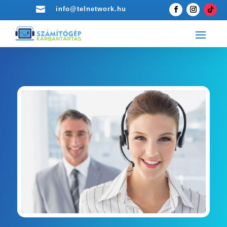

info@telnetwork.hu