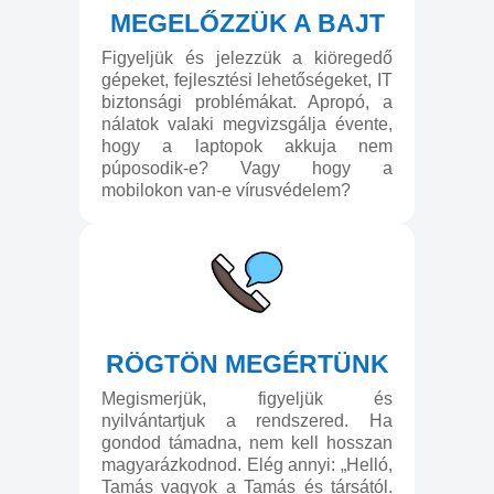
MEGELŐZZÜK A BAJT
Figyeljük és jelezzük a kiöregedő
gépeket, fejlesztési lehetőségeket, IT
biztonsági problémákat. Apropó, a
nálatok valaki megvizsgálja évente,
hogy a laptopok akkuja nem
púposodik-e? Vagy hogy a
mobilokon van-e vírusvédelem?
RÖGTÖN MEGÉRTÜNK
Megismerjük, figyeljük és
nyilvántartjuk a rendszered. Ha
gondod támadna, nem kell hosszan
magyarázkodnod. Elég annyi: „Helló,
Tamás vagyok a Tamás és társától.