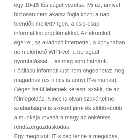
egy 10-15 fős céget vezetsz. Mi az, amivel
biztosan nem akarsz foglalkozni a napi
teendők mellett? Igen, a csip-csup
informatikai problémákkal. Az elromlott
egérrel, az akadozó internettel, a konyhában
nem elérhető WIFI-vel, a beragadt
nyomtatással… és még sorolhatnánk.
Főállású informatikust nem engedhetsz meg
magadnak (és nincs is annyi IT-s munka).
Cégen belül lehetnek keresni szakit, de az
félmegoldás. Nincs is olyan szakértelme,
szabadságra is szokott járni és előbb-utóbb
a munkája rovására megy az önkéntes
rendszergazdáskodás.
Egy megbízott IT-s cég lenne a megoldás,