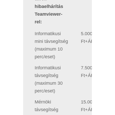
hibaelhárítás
Teamviewer-
rel:
Informatikusi
5.000
mini távsegítség
Ft+ÁFA/eset
(maximum 10
perc/eset)
Informatikusi
7.500
távsegítség
Ft+ÁFA/eset
(maximum 30
perc/eset)
Mérnöki
15.000
távsegítség
Ft+ÁFA/eset