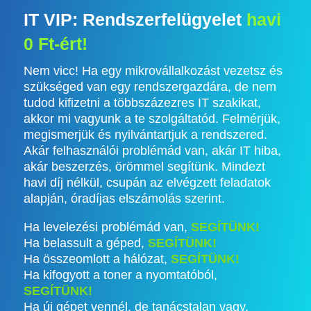
IT VIP: Rendszerfelügyelet
havi
0 Ft-ért!
Nem vicc! Ha egy mikrovállalkozást vezetsz és
szükséged van egy rendszergazdára, de nem
tudod kifizetni a többszázezres IT szakikat,
akkor mi vagyunk a te szolgáltatód. Felmérjük,
megismerjük és nyilvántartjuk a rendszered.
Akár felhasználói problémád van, akár IT hiba,
akár beszerzés, örömmel segítünk. Mindezt
havi díj nélkül, csupán az elvégzett feladatok
alapján, óradíjas elszámolás szerint.
Ha levelezési problémád van,
SEGÍTÜNK!
Ha belassult a géped,
SEGÍTÜNK!
Ha összeomlott a hálózat,
SEGÍTÜNK!
Ha kifogyott a toner a nyomtatóból,
SEGÍTÜNK!
Ha új gépet vennél, de tanácstalan vagy,