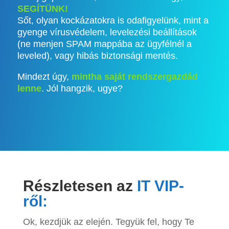
SEGÍTÜNK!
Sőt, olyan kockázatokra is odafigyelünk, mint a
gyenge vírusvédelem, levelezési beállítások
(ne menjen SPAM mappába az ügyfélnél a
leveled), vagy hibás biztonsági mentés.
Mindezt úgy,
mintha saját rendszergazdád
lenne
. Jól hangzik, ugye?
Részletesen az
IT VIP-
ről:
Ok, kezdjük az elején. Tegyük fel, hogy Te