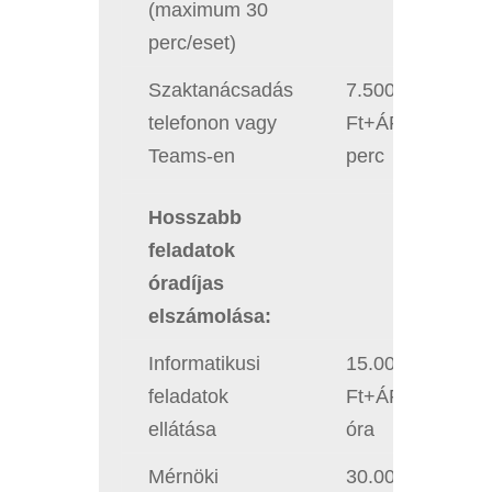
(maximum 30
perc/eset)
Szaktanácsadás
7.500
telefonon vagy
Ft+ÁFA/30
Teams-en
perc
Hosszabb
feladatok
óradíjas
elszámolása:
Informatikusi
15.000
feladatok
Ft+ÁFA/fő/
ellátása
óra
Mérnöki
30.000