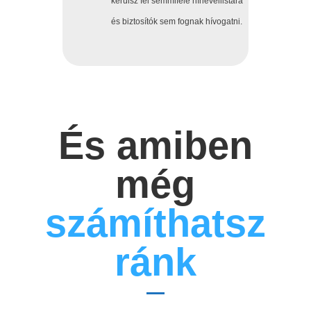
kerülsz fel semmiféle hírlevéllistára
és biztosítók sem fognak hívogatni.
És amiben
még
számíthatsz
ránk