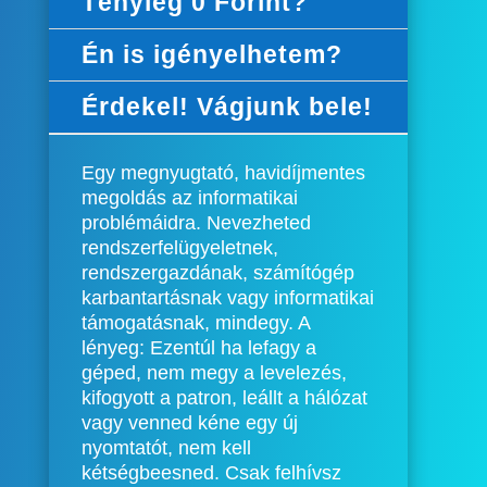
Tényleg 0 Forint?
Én is igényelhetem?
Érdekel! Vágjunk bele!
Egy megnyugtató, havidíjmentes
megoldás az informatikai
problémáidra. Nevezheted
rendszerfelügyeletnek,
rendszergazdának, számítógép
karbantartásnak vagy informatikai
támogatásnak, mindegy. A
lényeg: Ezentúl ha lefagy a
géped, nem megy a levelezés,
kifogyott a patron, leállt a hálózat
vagy venned kéne egy új
nyomtatót, nem kell
kétségbeesned. Csak felhívsz