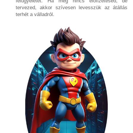
felügyeletét. Ha még nincs előfizetésed, de
tervezed, akkor szívesen levesszük az átállás
terhét a válladról.