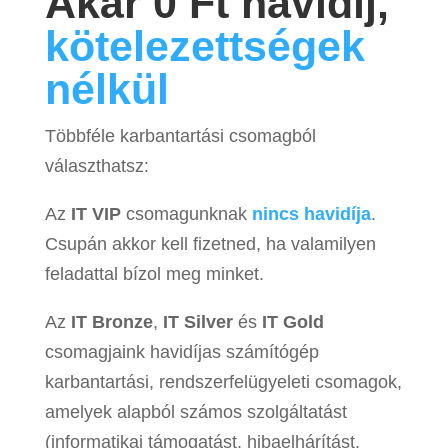
Akár 0 Ft havidíj,
kötelezettségek
nélkül
Többféle karbantartási csomagból
választhatsz:
Az
IT VIP
csomagunknak
nincs havidíja
.
Csupán akkor kell fizetned, ha valamilyen
feladattal bízol meg minket.
Az
IT Bronze
,
IT Silver
és
IT Gold
csomagjaink havidíjas számítógép
karbantartási, rendszerfelügyeleti csomagok,
amelyek alapból számos szolgáltatást
(informatikai támogatást, hibaelhárítást,