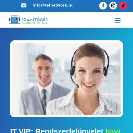

info@telnetwork.hu
IT VIP: Rendszerfelügyelet
havi