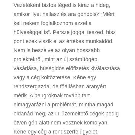
Vezetőként biztos téged is kiráz a hideg,
amikor ilyet hallasz és ara gondolsz “Miért
kell nekem foglalkoznom ezzel a
hülyeséggel is”. Persze joggal teszed, hisz
pont ezek viszik el az értékes munkaidőd.
Nem is beszélve az olyan hosszabb
projektekről, mint az új számítógép
vásárlása, hűségidős előfizetés kiválasztása
vagy a cég költöztetése. Kéne egy
rendszergazda, de főállásban aranyért
mérik. A beugróknak tovább tart
elmagyarázni a problémát, mintha magad
oldanád meg, az IT üzemeltető cégek pedig
ötven gép alatt nem vesznek komolyan.
Kéne egy cég a rendszerfelügyelet,