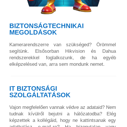
BIZTONSÁGTECHNIKAI
MEGOLDÁSOK
Kamerarendszerre van szükséged? Örömmel
segítünk. Elsősorban Hikvision és Dahua
rendszerekkel foglalkozunk, de ha egyéb
elképzelésed van, arra sem mondunk nemet.
IT BIZTONSÁGI
SZOLGÁLTATÁSOK
Vajon megfelelően vannak védve az adataid? Nem
tudnak kívülről bejutni a hálózatodba? Elég
képzettek a kollégáid, hogy ne kattintsanak egy
adathalász e-mail-re? Ha bizonytalan vagy