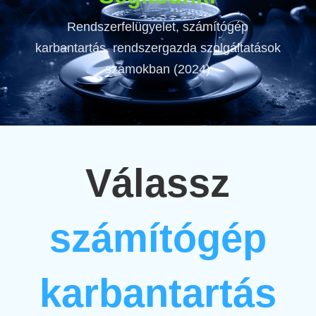
Rendszerfelügyelet, számítógép
karbantartás, rendszergazda szolgáltatások
számokban (2024)
Válassz
számítógép
karbantartás