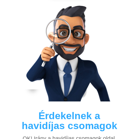
Érdekelnek a
havidíjas csomagok
OK! Irány a havidíjas csomagok oldal,