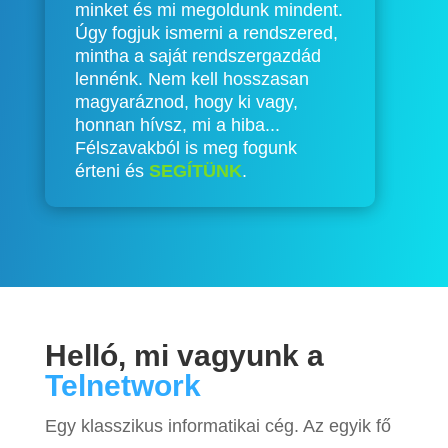
minket és mi megoldunk mindent.
Úgy fogjuk ismerni a rendszered,
mintha a saját rendszergazdád
lennénk. Nem kell hosszasan
magyaráznod, hogy ki vagy,
honnan hívsz, mi a hiba...
Félszavakból is meg fogunk
érteni és
SEGÍTÜNK
.
Helló, mi vagyunk a
Telnetwork
Egy klasszikus informatikai cég. Az egyik fő