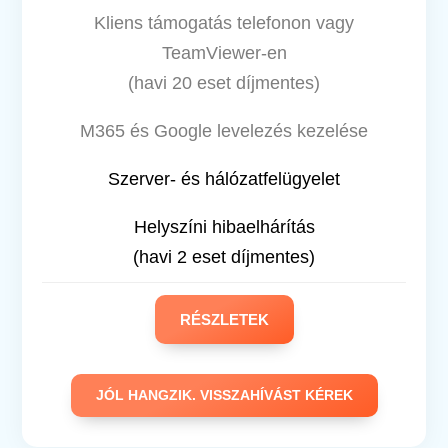
Kliens támogatás telefonon vagy
TeamViewer-en
(havi 20 eset díjmentes)
M365 és Google levelezés kezelése
Szerver- és hálózatfelügyelet
Helyszíni hibaelhárítás
(havi 2 eset díjmentes)
RÉSZLETEK
JÓL HANGZIK. VISSZAHÍVÁST KÉREK