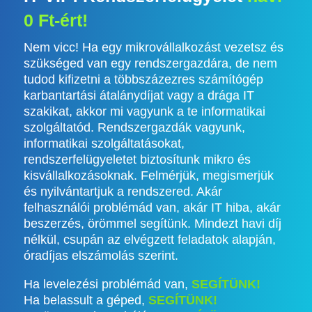
0 Ft-ért!
Nem vicc! Ha egy mikrovállalkozást vezetsz és
szükséged van egy rendszergazdára, de nem
tudod kifizetni a többszázezres számítógép
karbantartási átalánydíjat vagy a drága IT
szakikat, akkor mi vagyunk a te informatikai
szolgáltatód. Rendszergazdák vagyunk,
informatikai szolgáltatásokat,
rendszerfelügyeletet biztosítunk mikro és
kisvállalkozásoknak. Felmérjük, megismerjük
és nyilvántartjuk a rendszered. Akár
felhasználói problémád van, akár IT hiba, akár
beszerzés, örömmel segítünk. Mindezt havi díj
nélkül, csupán az elvégzett feladatok alapján,
óradíjas elszámolás szerint.
Ha levelezési problémád van,
SEGÍTÜNK!
Ha belassult a géped,
SEGÍTÜNK!