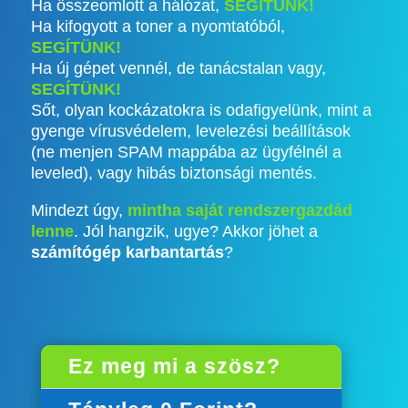
Ha összeomlott a hálózat,
SEGÍTÜNK!
Ha kifogyott a toner a nyomtatóból,
SEGÍTÜNK!
Ha új gépet vennél, de tanácstalan vagy,
SEGÍTÜNK!
Sőt, olyan kockázatokra is odafigyelünk, mint a
gyenge vírusvédelem, levelezési beállítások
(ne menjen SPAM mappába az ügyfélnél a
leveled), vagy hibás biztonsági mentés.
Mindezt úgy,
mintha saját rendszergazdád
lenne
. Jól hangzik, ugye? Akkor jöhet a
számítógép karbantartás
?
Ez meg mi a szösz?