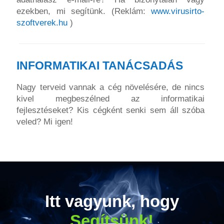
ezekben, mi segítünk. (Reklám:
www.virusirto-
szoftverek.hu
)
INFORMATIKAI TANÁCSADÁS
Nagy terveid vannak a cég növelésére, de nincs
kivel megbeszélned az informatikai
fejlesztéseket? Kis cégként senki sem áll szóba
veled? Mi igen!
Itt vagyunk, hogy
Segítsünk!