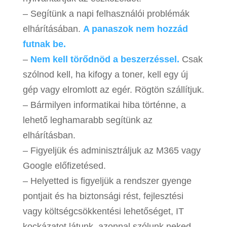
– Segítünk a napi felhasználói problémák
elhárításában.
A panaszok nem hozzád
futnak be.
–
Nem kell törődnöd a beszerzéssel.
Csak
szólnod kell, ha kifogy a toner, kell egy új
gép vagy elromlott az egér. Rögtön szállítjuk.
– Bármilyen informatikai hiba történne, a
lehető leghamarabb segítünk az
elhárításban.
– Figyeljük és adminisztráljuk az M365 vagy
Google előfizetésed.
– Helyetted is figyeljük a rendszer gyenge
pontjait és ha biztonsági rést, fejlesztési
vagy költségcsökkentési lehetőséget, IT
kockázatot látunk, azonnal szólunk neked.