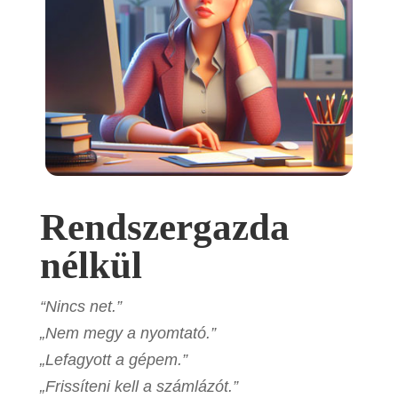
Rendszergazda
nélkül
“Nincs net.”
„Nem megy a nyomtató.”
„Lefagyott a gépem.”
„Frissíteni kell a számlázót.”