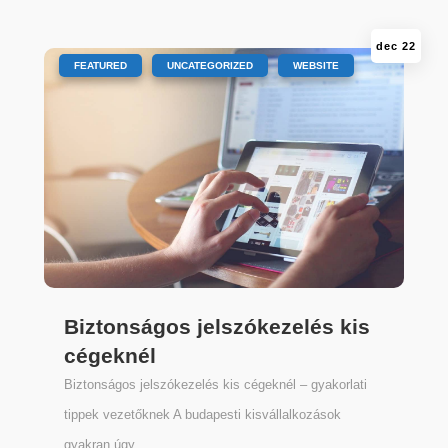
dec 22
|
,
,
FEATURED
UNCATEGORIZED
WEBSITE
Biztonságos jelszókezelés kis
cégeknél
Biztonságos jelszókezelés kis cégeknél – gyakorlati
tippek vezetőknek A budapesti kisvállalkozások
gyakran úgy...