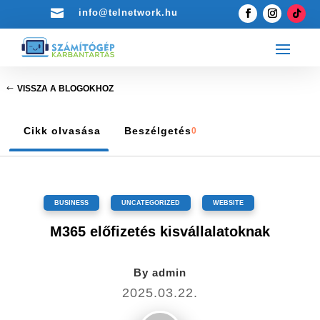

info@telnetwork.hu
VISSZA A BLOGOKHOZ
Cikk olvasása
Beszélgetés
0
BUSINESS
,
UNCATEGORIZED
,
WEBSITE
M365 előfizetés kisvállalatoknak
By
admin
2025.03.22.