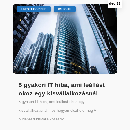
dec 22
|
,
UNCATEGORIZED
WEBSITE
5 gyakori IT hiba, ami leállást
okoz egy kisvállalkozásnál
5 gyakori IT hiba, ami leállást okoz egy
kisvállalkozásnál – és hogyan előzhető meg A
budapesti kisvállalkozások...