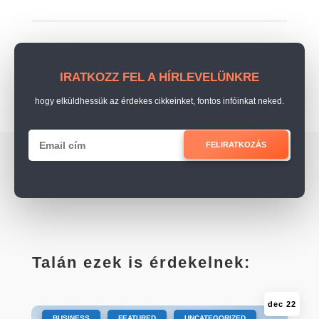
IRATKOZZ FEL A HÍRLEVELÜNKRE
hogy elküldhessük az érdekes cikkeinket, fontos infóinkat neked.
FELIRATKOZÁS
Talán ezek is érdekelnek:
dec 22
|
,
,
BUSINESS
FEATURED
UNCATEGORIZED