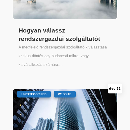
Hogyan válassz
rendszergazdai szolgáltatót
A megfelelő rendszergazdai szolgáltató kiválasztása
kritikus döntés egy budapesti mikro- vagy
kisvállalkozás számára....
dec 22
|
,
UNCATEGORIZED
WEBSITE