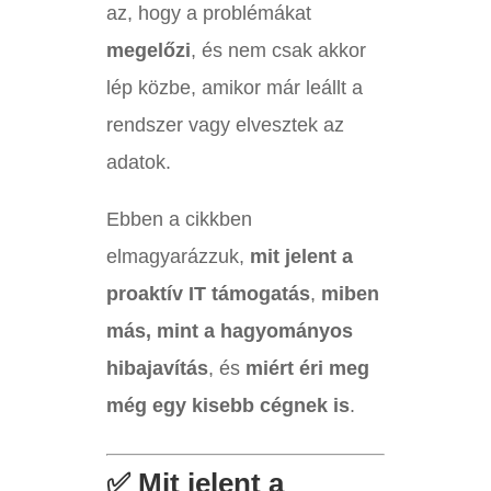
az, hogy a problémákat
megelőzi
, és nem csak akkor
lép közbe, amikor már leállt a
rendszer vagy elvesztek az
adatok.
Ebben a cikkben
elmagyarázzuk,
mit jelent a
proaktív IT támogatás
,
miben
más, mint a hagyományos
hibajavítás
, és
miért éri meg
még egy kisebb cégnek is
.
✅ Mit jelent a