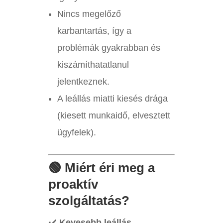
Nincs megelőző
karbantartás, így a
problémák gyakrabban és
kiszámíthatatlanul
jelentkeznek.
A leállás miatti kiesés drága
(kiesett munkaidő, elvesztett
ügyfelek).
🟢 Miért éri meg a
proaktív
szolgáltatás?
✔️
Kevesebb leállás,