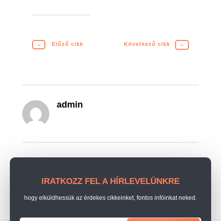
←
Előző cikk
Következő cikk
→
admin
IRATKOZZ FEL A HÍRLEVELÜNKRE
hogy elküldhessük az érdekes cikkeinket, fontos infóinkat neked.