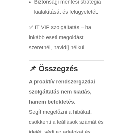
Biztonsági mentési stratégia
kialakítását és felügyeletét.
✅ IT VIP szolgáltatás – ha
inkább eseti megoldást
szeretnél, havidíj nélkül.
📌 Összegzés
A proaktív rendszergazdai
szolgáltatás nem kiadás,
hanem befektetés.
Segít megelőzni a hibákat,
csökkenti a leállások számát és
idejét, védi az adatokat és