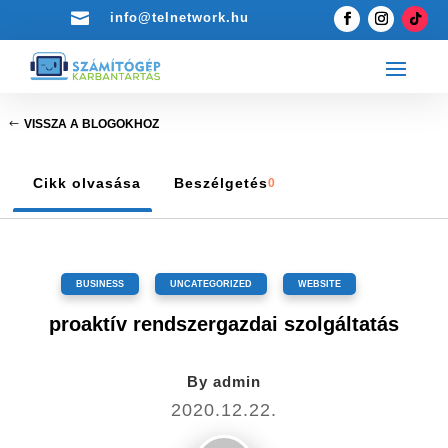

info@telnetwork.hu
VISSZA A BLOGOKHOZ
Cikk olvasása
Beszélgetés
0
BUSINESS
,
UNCATEGORIZED
,
WEBSITE
proaktív rendszergazdai szolgáltatás
By
admin
2020.12.22.