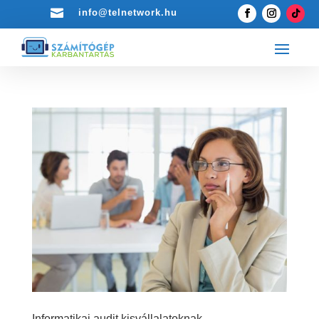

info@telnetwork.hu
Informatikai audit kisvállalatoknak