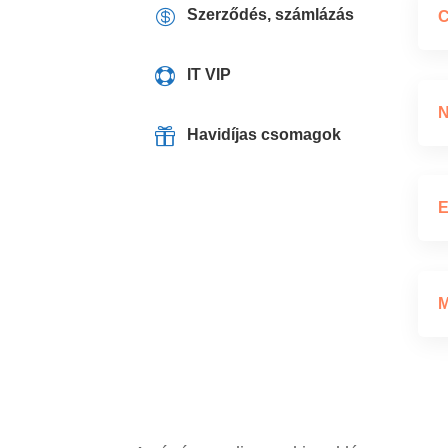

Szerződés, számlázás
C

IT VIP
N

Havidíjas csomagok
E
M