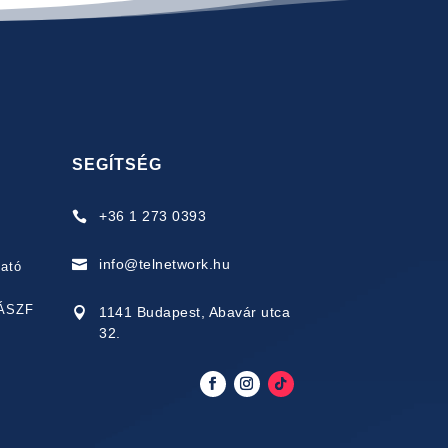
SEGÍTSÉG
+36 1 273 0393

info@telnetwork.hu

tató
 ÁSZF
1141 Budapest, Abavár utca

32.