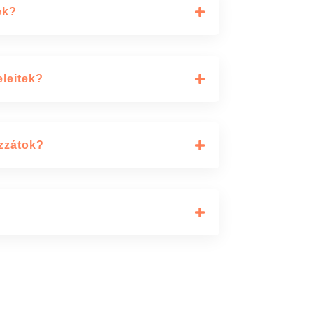
ek?
eleitek?
ozzátok?