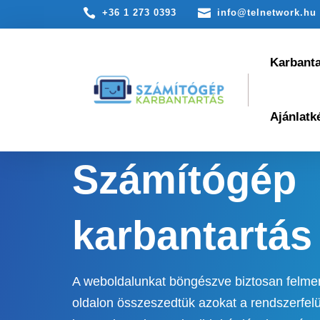


+36 1 273 0393
info@telnetwork.hu
Karbant
Ajánlatk
Számítógép
karbantartás
A weboldalunkat böngészve biztosan felmer
oldalon összeszedtük azokat a rendszerfelüg