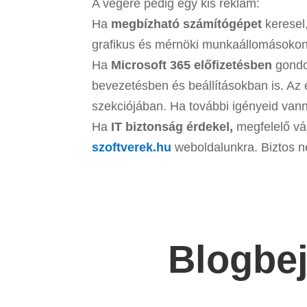
A végére pedig egy kis reklám:
Ha
megbízható számítógépet
keresel
grafikus és mérnöki munkaállomásokon 
Ha
Microsoft 365 előfizetésben
gondo
bevezetésben és beállításokban is. Az 
szekciójában. Ha további igényeid vann
Ha
IT biztonság érdekel,
megfelelő vál
szoftverek.hu
weboldalunkra. Biztos n
Blogbe