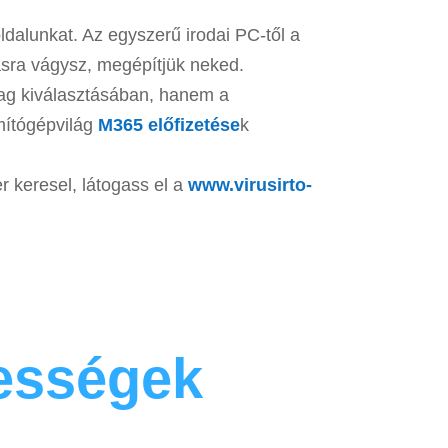
dalunkat. Az egyszerű irodai PC-től a
ásra vágysz, megépítjük neked.
ag kiválasztásában, hanem a
ámítógépvilág
M365 előfizetése
k
r keresel, látogass el a
www.virusirto-
ességek