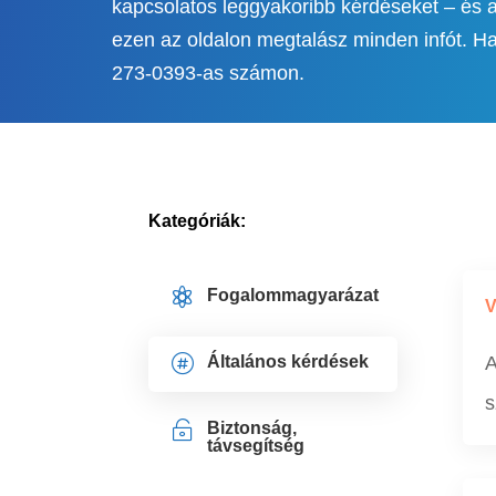
kapcsolatos leggyakoribb kérdéseket – és a
ezen az oldalon megtalász minden infót. H
273-0393-as számon.
Kategóriák:

Fogalommagyarázat
V

Általános kérdések
A
s

Biztonság,
távsegítség