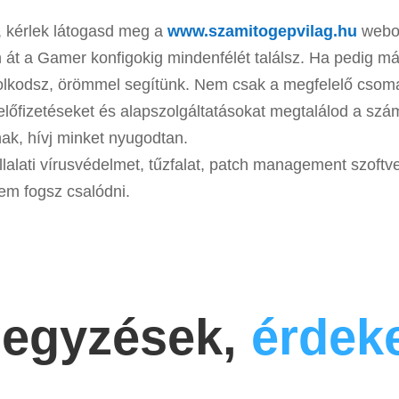
, kérlek látogasd meg a
www.szamitogepvilag.hu
webol
át a Gamer konfigokig mindenfélét találsz. Ha pedig m
lkodsz, örömmel segítünk. Nem csak a megfelelő csom
előfizetéseket és alapszolgáltatásokat megtalálod a sz
ak, hívj minket nyugodtan.
lalati vírusvédelmet, tűzfalat, patch management szoftve
em fogsz csalódni.
jegyzések,
érdek