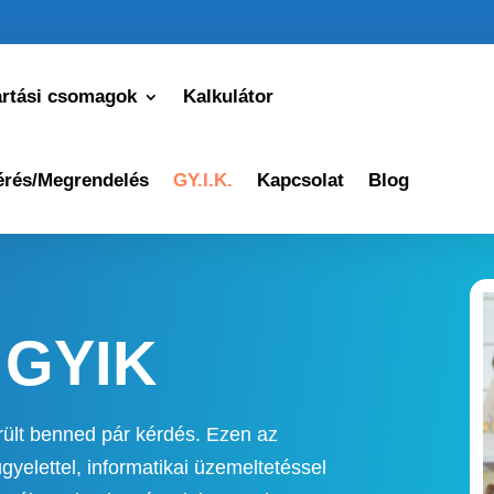
artási csomagok
Kalkulátor
érés/Megrendelés
GY.I.K.
Kapcsolat
Blog
 GYIK
ült benned pár kérdés. Ezen az
yelettel, informatikai üzemeltetéssel