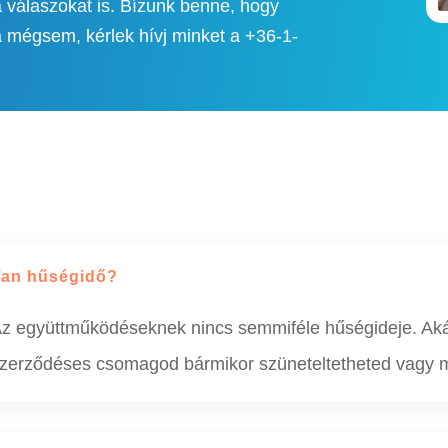
 válaszokat is. Bízunk benne, hogy
a mégsem, kérlek hívj minket a +36-1-
an hűségidő?
z együttműködéseknek nincs semmiféle hűségideje. Akár
zerződéses csomagod bármikor szüneteltetheted vagy 